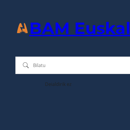
BAM Euskal
Bilatu
Deialdirik ez