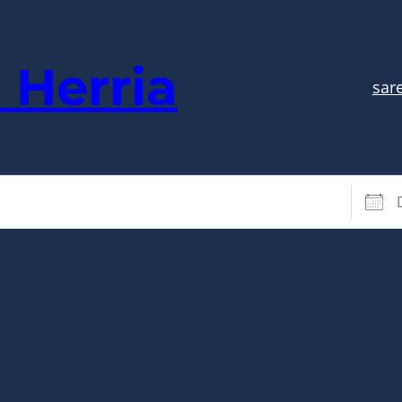
 Herria
sar
Datak