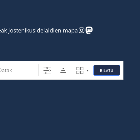
Instagram
Mastodon
eak josten
ikusi
deialdien mapa
BILATU