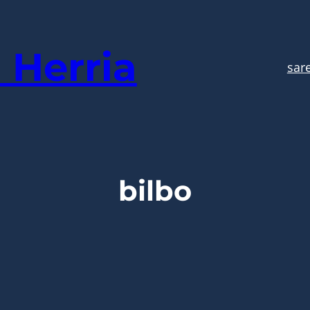
 Herria
sar
bilbo