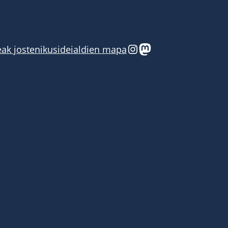
Instagram
Mastodon
eak josten
ikusi
deialdien mapa