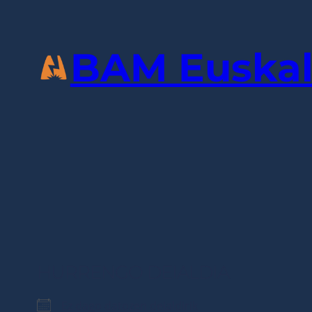
Joan
edukira
BAM Euskal
HURRENGO DEIALDIA
Ez dago datozen deialdirik