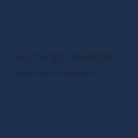
DESKRIBAPENA
Hurrengo deialdiak
Etiketa honekin ez dago deialdirik